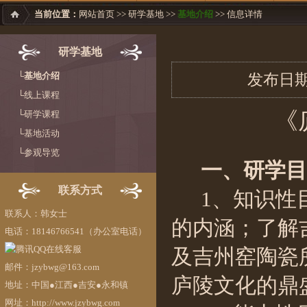
当前位置：
网站首页
>>
研学基地
>>
基地介绍
>> 信息详情
研学基地
└基地介绍
发布日期：
└线上课程
《
└研学课程
└基地活动
└参观导览
一、研学目
联系方式
1、知识性
联系人：韩女士
的内涵
；
了解
电话：18146766541（办公室电话）
及吉州窑陶瓷
邮件：jzybwg@163.com
庐陵
文化的鼎
地址：中国●江西●吉安●永和镇
网址：http://www.jzybwg.com