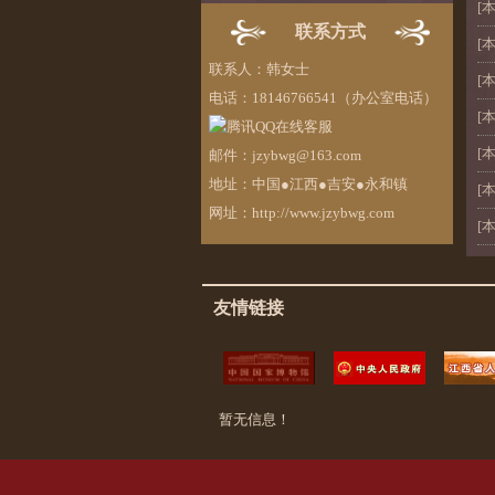
[
联系方式
[
联系人：韩女士
[
电话：18146766541（办公室电话）
[
[
邮件：jzybwg@163.com
地址：中国●江西●吉安●永和镇
[
网址：http://www.jzybwg.com
[
友情链接
暂无信息！