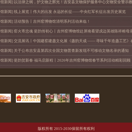
本馆新闻
]
以法律之纲，护文物之辉光！吉安县文物保护服务中心文物安全警示教育
本馆新闻
]
线上展览丨伟大的出发 永远的长征——中央红军长征出发历史展览
本馆新闻
]
活动预告丨吉州窑博物馆清明系列活动来临！
本馆新闻
]
窑火寄忠魂 瓷韵传初心丨吉州窑博物馆赴屏南看望戍边英雄陈祥榕母
本馆新闻
]
交流展讯丨中国建窑建盏文化展《盏韵天成 —— 寻味千年造盏工艺》
本馆新闻
]
关于公布吉安县第四次全国文物普查新发现不可移动文物名录的通知
本馆新闻
]
瓷韵贺新春·福马启新程丨2026年吉州窑博物馆春节系列活动精彩回顾
版权所有 2015-2030保留所有权利