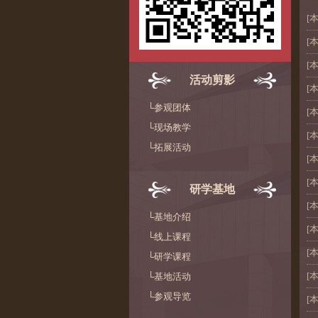
[
[
[
活动剪影
[
└参观团体
[
└现场教学
[
└拓展活动
[
[
研学基地
[
└基地介绍
[
└线上课程
[
└研学课程
[
└基地活动
└参观导览
[