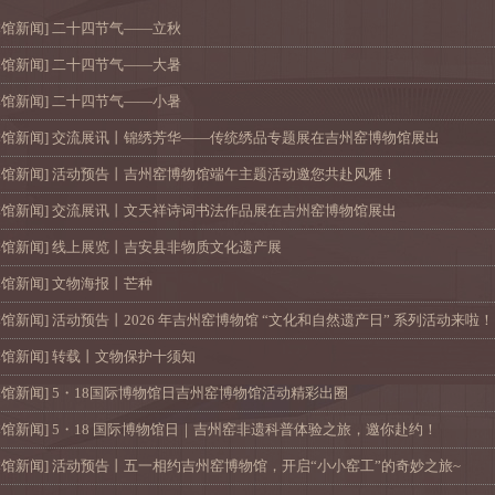
本馆新闻
]
二十四节气——立秋
本馆新闻
]
二十四节气——大暑
本馆新闻
]
二十四节气——小暑
本馆新闻
]
交流展讯丨锦绣芳华——传统绣品专题展在吉州窑博物馆展出
本馆新闻
]
活动预告丨吉州窑博物馆端午主题活动邀您共赴风雅！
本馆新闻
]
交流展讯丨文天祥诗词书法作品展在吉州窑博物馆展出
本馆新闻
]
线上展览丨吉安县非物质文化遗产展
本馆新闻
]
文物海报丨芒种
本馆新闻
]
活动预告丨2026 年吉州窑博物馆 “文化和自然遗产日” 系列活动来啦！
本馆新闻
]
转载丨文物保护十须知
本馆新闻
]
5・18国际博物馆日吉州窑博物馆活动精彩出圈
本馆新闻
]
5・18 国际博物馆日｜吉州窑非遗科普体验之旅，邀你赴约！
本馆新闻
]
活动预告丨五一相约吉州窑博物馆，开启“小小窑工”的奇妙之旅~